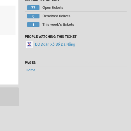
Open tickets
77
Resolved tickets
0
This week's tickets
1
PEOPLE WATCHING THIS TICKET
Dự Đoán Xổ Số Đà Nẵng
PAGES
Home