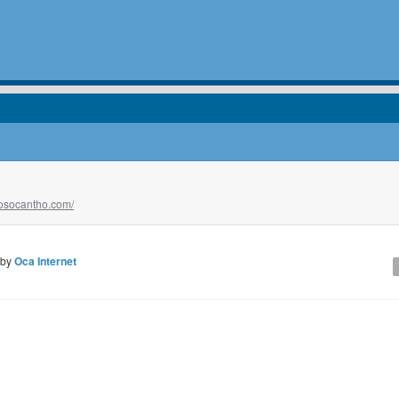
xosocantho.com/
 by
Oca Internet