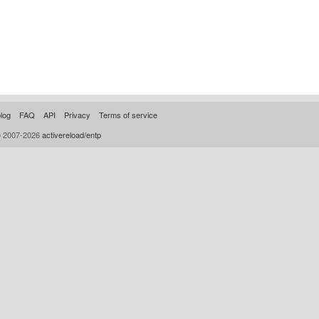
log
FAQ
API
Privacy
Terms of service
© 2007-2026
activereload/entp