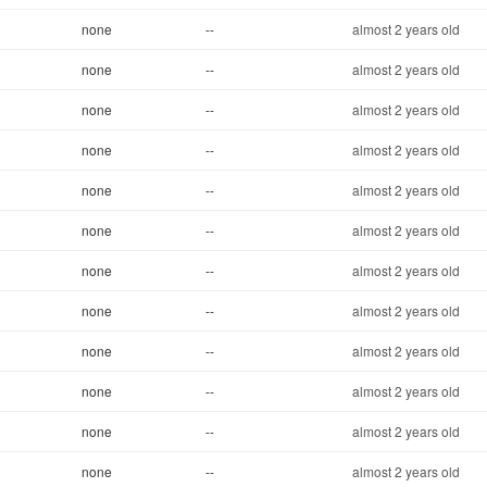
none
--
almost 2 years old
none
--
almost 2 years old
none
--
almost 2 years old
none
--
almost 2 years old
none
--
almost 2 years old
none
--
almost 2 years old
none
--
almost 2 years old
none
--
almost 2 years old
none
--
almost 2 years old
none
--
almost 2 years old
none
--
almost 2 years old
none
--
almost 2 years old