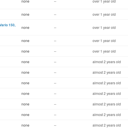
none
--
over 1 year old
none
--
over 1 year old
ario 150,
none
--
over 1 year old
none
--
over 1 year old
none
--
over 1 year old
none
--
almost 2 years old
none
--
almost 2 years old
none
--
almost 2 years old
none
--
almost 2 years old
none
--
almost 2 years old
none
--
almost 2 years old
none
--
almost 2 years old