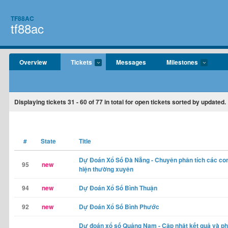
TF88AC
tf88ac
Overview
Tickets
Messages
Milestones
Displaying tickets
31 - 60
of
77
in total for open tickets sorted by updated.
#
State
Title
Dự Đoán Xổ Số Đà Nẵng - Chuyên phân tích các con
95
new
hiện thường xuyên
94
new
Dự Đoán Xổ Số Bình Thuận
92
new
Dự Đoán Xổ Số Bình Phước
Dự đoán xổ số Quảng Nam - Cập nhật kết quả và ph